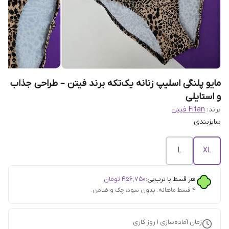
مایو پلنگی اسلیپ زنانه یک‌تکه برند فیتن – طراحی جذاب
و استایلی
برند:
Fitan فیتن
سایزبندی
L
XL
هر قسط با ترب‌پی:
۴۵۶٬۷۵۰
تومان
۴ قسط ماهانه. بدون سود، چک و ضامن.
زمان آماده‌سازی
1
روز کاری