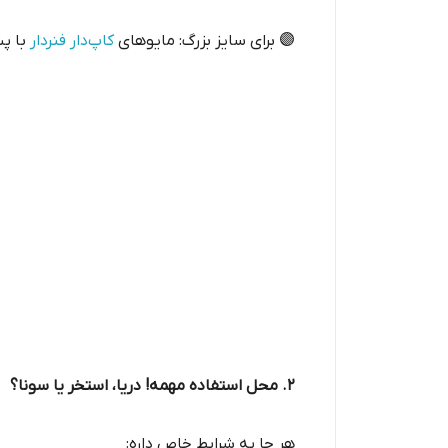
🟣 برای سایز بزرگ: مایوهای
کاپ‌دار فنردار
با پش
۲. محل استفاده مهمه! دریا، استخر یا سونا؟
هر جا یه شرایط خاص داره: