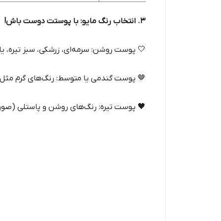
۳. انتخاب رنگ مایو: با پوستت دوست باش!
🤍 پوست روشن: سرمه‌ای، زرشکی، سبز تیره، یا
🤎 پوست گندمی یا متوسط: رنگ‌های گرم مثل نا
🖤 پوست تیره: رنگ‌های روشن و پاستلی (صور