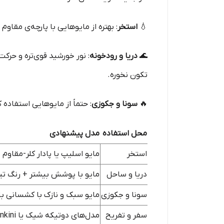
💧
استخر
: بهتره از مایوهایی با پارچه‌ی مقاوم د
🌊
دریا و رودخونه
: نور خورشید قوی‌تره و حرک
تکون نخوره.
🔥
سونا و جکوزی
: حتماً از مایوهایی استفاد
محل استفاده
مدل پیشنهادی
استخر
مایو اسلیپ یا پادار کلر-مقاوم
دریا و ساحل
مایو با پوشش بیشتر + رنگ تیر
سونا و جکوزی
مایو سبک و نازک با کشسانی بال
سفر و تفریح
مدل‌های دوتیکه شیک یا tankini