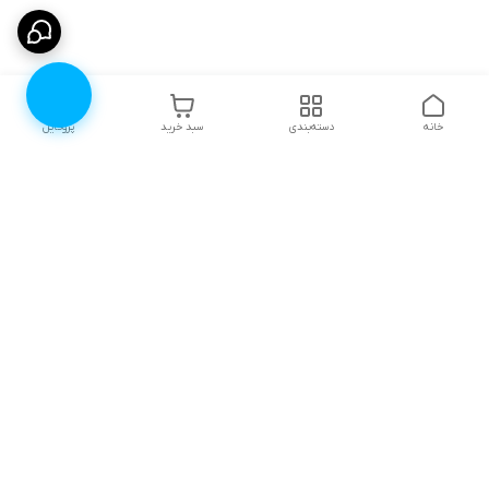
خانه
دسته‌بندی
سبد خرید
پروفایل
دسترسی سریع
۱۰ دلیل برای اینکه باید
انتخاب رنگ لباس زیر |
لباس زیرتون رو از لوندر
لوندرشاپ
شاپ بخرید
نظرات و پیشنهادات
اثرات روانی جنگ، چگونگی
مقابله و ترمیم آن
چطور سایز سوتین مناسب
خودمون رو پیدا کنیم؟