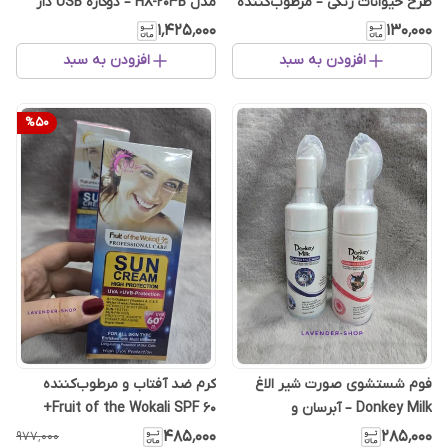
طرح حیوانات رنگی – مرطوب‌کننده
مدل HX-203B – دوکاره USB دار
و براق‌کننده لب
۱٬۴۲۵٬۰۰۰
۱۳۰٬۰۰۰
افزودن به سبد
افزودن به سبد
%
50
فوم شستشوی صورت شیر الاغ
کرم ضد آفتاب و مرطوب‌کننده
Donkey Milk – آبرسان و
Fruit of the Wokali SPF 60+
روشن‌کننده پوست
مدل Super Fresh
۲۸۵٬۰۰۰
۴۸۵٬۰۰۰
۹۷۷٬۰۰۰