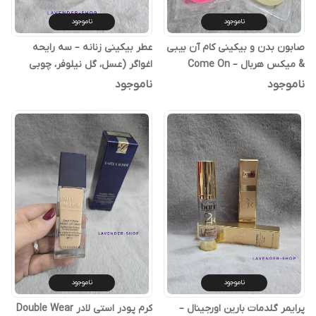
ناموجود
ناموجود
صابون بدن و بیکینی کام آن بیبی
عطر بیکینی زنانه – سه رایحه
& میکس هربال – Come On
اغواگر (عسل، گل نیلوفر، چوبی
Baby & Mix Herbal
گیاهی)
ناموجود
ناموجود
ناموجود
ناموجود
پرایمر گلدمات بارین اورجینال –
کرم پودر استی لادر Double Wear