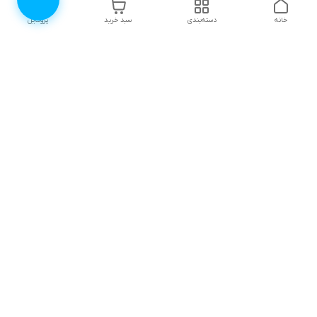
خانه
دسته‌بندی
سبد خرید
پروفایل
دسترسی سریع
۱۰ دلیل برای اینکه باید
انتخاب رنگ لباس زیر |
لباس زیرتون رو از لوندر
لوندرشاپ
شاپ بخرید
نظرات و پیشنهادات
اثرات روانی جنگ، چگونگی
مقابله و ترمیم آن
چطور سایز سوتین مناسب
خودمون رو پیدا کنیم؟
ترندهای مایو زنانه تابستان
(راهنمای ساده) /راهنمای
۱۴۰۵ | ۱۰ مدل محبوب
کاربردی از لوندرشاپ
دامن‌دار، پوشیده و ورزشی
+ راهنمای خرید
چطور لباس زیرمون رو