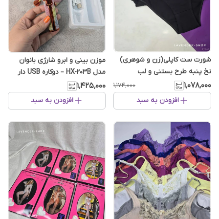
شورت ست کاپلی(زن و شوهری)
مو‌زن بینی و ابرو شارژی بانوان
نخ پنبه طرح بستنی و لب
مدل HX-203B – دوکاره USB دار
۱٬۰۷۸٬۰۰۰
۱٬۱۷۴٬۰۰۰
۱٬۴۲۵٬۰۰۰
افزودن به سبد
افزودن به سبد