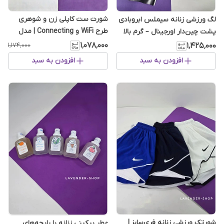
شورت ست کاپلی زن و شوهری
لگ ورزشی زنانه سیملس ابروبادی
طرح WiFi و Connecting | مدل
پشت چین‌دار اورجینال – گرم بالا
فانتزی دونفره
۱٬۰۷۸٬۰۰۰
۱٬۱۷۴٬۰۰۰
۱٬۴۲۵٬۰۰۰
افزودن به سبد
افزودن به سبد
شورتک ورزشی زنانه فری‌سایز |
عطر بیکینی زنانه با رایحه‌های