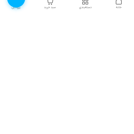
خانه
دسته‌بندی
سبد خرید
پروفایل
دسترسی سریع
۱۰ دلیل برای اینکه باید
انتخاب رنگ لباس زیر |
لباس زیرتون رو از لوندر
لوندرشاپ
شاپ بخرید
نظرات و پیشنهادات
اثرات روانی جنگ، چگونگی
مقابله و ترمیم آن
چطور سایز سوتین مناسب
خودمون رو پیدا کنیم؟
ترندهای مایو زنانه تابستان
(راهنمای ساده) /راهنمای
۱۴۰۵ | ۱۰ مدل محبوب
کاربردی از لوندرشاپ
دامن‌دار، پوشیده و ورزشی
+ راهنمای خرید
چطور لباس زیرمون رو