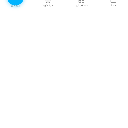
خانه
دسته‌بندی
سبد خرید
پروفایل
دسترسی سریع
۱۰ دلیل برای اینکه باید
انتخاب رنگ لباس زیر |
لباس زیرتون رو از لوندر
لوندرشاپ
شاپ بخرید
نظرات و پیشنهادات
اثرات روانی جنگ، چگونگی
مقابله و ترمیم آن
چطور سایز سوتین مناسب
خودمون رو پیدا کنیم؟
ترندهای مایو زنانه تابستان
(راهنمای ساده) /راهنمای
۱۴۰۵ | ۱۰ مدل محبوب
کاربردی از لوندرشاپ
دامن‌دار، پوشیده و ورزشی
+ راهنمای خرید
چطور لباس زیرمون رو
درست بشوریم؟ | راهنمای