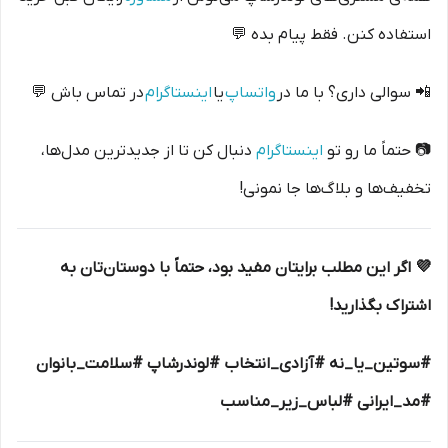
استفاده کنن. فقط پیام بده 💬
📲 سوالی داری؟ با ما در
واتساپ
یا
اینستاگرام
در تماس باش 💬
📷 حتماً ما رو تو
اینستاگرام
دنبال کن تا از جدیدترین مدل‌ها،
تخفیف‌ها و بلاگ‌ها جا نمونی!
💜 اگر این مطلب برایتان مفید بود، حتماً با دوستان‌تان به
اشتراک بگذارید!
#سوتین_یا_نه #آزادی_انتخاب #لوندرشاپ #سلامت_بانوان
#مد_ایرانی #لباس_زیر_مناسب