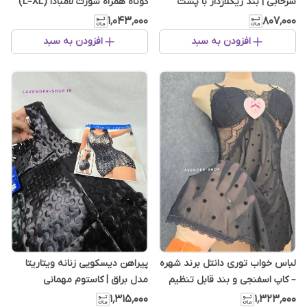
سرخابی | بند ریگلاژدار با پشت
کوتاه همراه شورت لامبادا (L–XL)
مرواریددوزی
۱٬۰۴۳٬۰۰۰
۸۰۷٬۰۰۰
افزودن به سبد
افزودن به سبد
لباس خواب توری دانتل برند شهره
پیراهن دیسکویی زنانه ویتاریتا
– کاپ اسفنجی و بند قابل تنظیم
مدل براق | کاستوم مهمانی
۱٬۳۱۵٬۰۰۰
۱٬۳۲۳٬۰۰۰