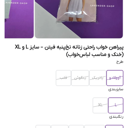
پیراهن خواب راحتی زنانه نخ‌پنبه فیتن – سایز L و XL
(خنک و مناسب لباس‌خواب)
طرح
آووکادو
پاتریک
پنگوئن
قلب
سایزبندی
XL
L
رنگبندی