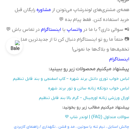
همه‌ی مشتری‌های لوندرشاپ می‌تونن از
مشاوره
رایگان قبل
خرید استفاده کنن. فقط پیام بده 💬
📲 سوالی داری؟ با ما در
واتساپ
یا
اینستاگرام
در تماس باش 💬
📷 حتماً ما رو تو اینستاگرام دنبال کن تا از جدیدترین مدل‌ها،
تخفیف‌ها و بلاگ‌ها جا نمونی!
اینستاگرام
پیشنهاد میکنیم محصولات زیر رو ببینید:
لباس خواب توری دانتل برند شهره – کاپ اسفنجی و بند قابل تنظیم
لباس خواب دو‌تکه زنانه ساتن و تور برند شهره
اورال ورزشی زنانه اورجینال – گرم بالا بند قابل تنظیم
پیشنهاد میکنیم مطالب زیر رو بخونید:
سوالات متداول (FAQ) | لوندر شاپ 💜
چالش استایل ، نیم تنه یا سوتین ، مد و فشن ، نگهداری / راهنمای کاربردی