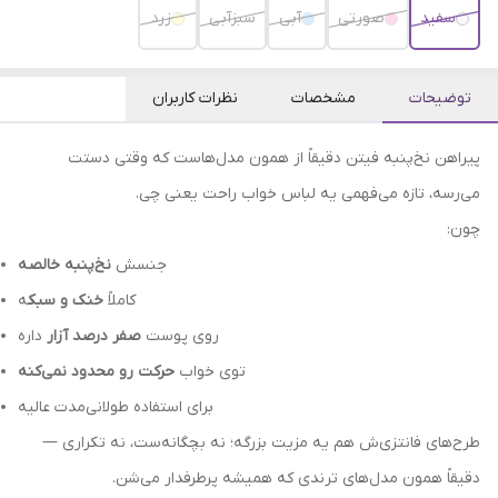
سفید
صورتی
آبی
سبزآبی
زرد
توضیحات
مشخصات
نظرات کاربران
پیراهن نخ‌پنبه فیتن دقیقاً از همون مدل‌هاست که وقتی دستت
می‌رسه، تازه می‌فهمی یه لباس خواب راحت یعنی چی.
چون:
جنسش
نخ‌پنبه خالصه
کاملاً
خنک و سبک
ه
روی پوست
صفر درصد آزار
داره
توی خواب
حرکت رو محدود نمی‌کنه
برای استفاده طولانی‌مدت عالیه
طرح‌های فانتزی‌ش هم یه مزیت بزرگه؛ نه بچگانه‌ست، نه تکراری —
دقیقاً همون مدل‌های ترندی که همیشه پرطرفدار می‌شن.