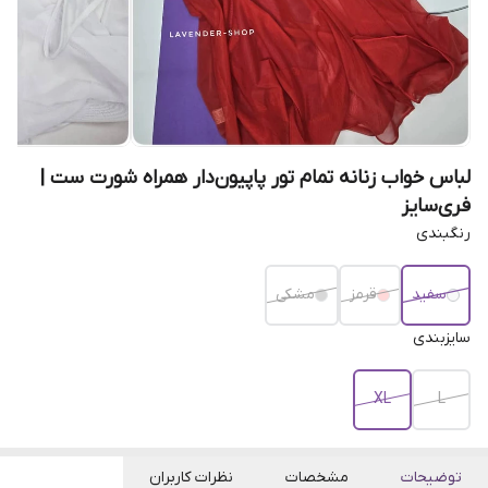
لباس خواب زنانه تمام تور پاپیون‌دار همراه شورت ست |
فری‌سایز
رنگبندی
سفید
قرمز
مشکی
سایزبندی
XL
L
توضیحات
مشخصات
نظرات کاربران