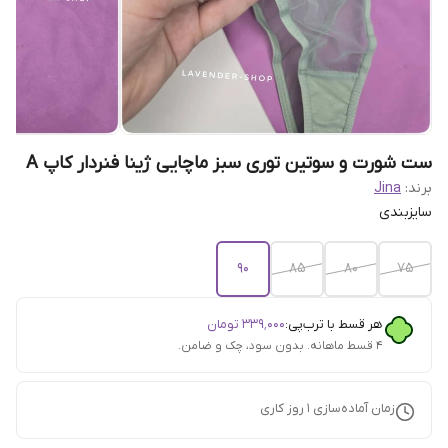
ست شورت و سوتین توری سبز ماچایی ژینا فنردار کاپ A
برند:
Jina
سایزبندی
90
85
80
75
هر قسط با ترب‌پی:
۳۳۹٬۰۰۰
تومان
۴ قسط ماهانه. بدون سود، چک و ضامن.
زمان آماده‌سازی
1
روز کاری