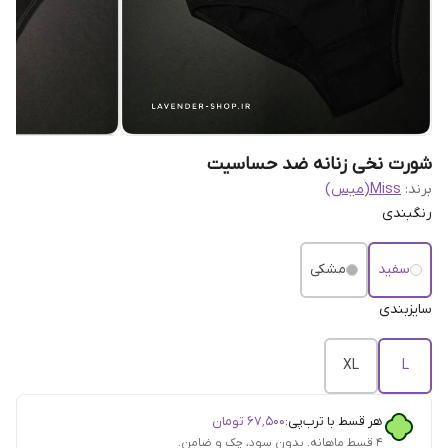
شورت نخی زنانه ضد حساسیت
برند:
Miss(میس)
رنگبندی
سفید
مشکی
سایزبندی
XL
L
هر قسط با ترب‌پی:
۶۷٬۵۰۰
تومان
۴ قسط ماهانه. بدون سود، چک و ضامن.