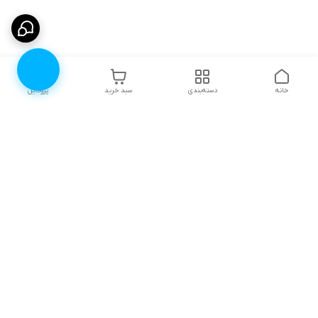
خانه
دسته‌بندی
سبد خرید
پروفایل
دسترسی سریع
۱۰ دلیل برای اینکه باید
انتخاب رنگ لباس زیر |
لباس زیرتون رو از لوندر
لوندرشاپ
شاپ بخرید
نظرات و پیشنهادات
اثرات روانی جنگ، چگونگی
مقابله و ترمیم آن
چطور سایز سوتین مناسب