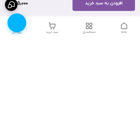
افزودن به سبد خرید
325,000
خانه
دسته‌بندی
سبد خرید
پروفایل
دسترسی سریع
۱۰ دلیل برای اینکه باید
انتخاب رنگ لباس زیر |
لباس زیرتون رو از لوندر
لوندرشاپ
شاپ بخرید
نظرات و پیشنهادات
اثرات روانی جنگ، چگونگی
مقابله و ترمیم آن
چطور سایز سوتین مناسب
خودمون رو پیدا کنیم؟