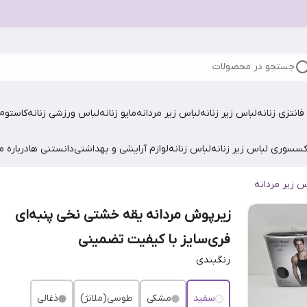
جستجو در محصولات
فانتزی زنانه
لباس زیر زنانه
لباس زیر مردانه
مایو زنانه
لباس ورزشی زنانه
کاستوم 
کسسوری لباس زیر زنانه
لباس زنانه
لوازم آرایشی و بهداشتی
دانستنی ها
درباره ما
س زیر مردانه
زیرپوش مردانه یقه خشتی نخی پنبه‌ای
فری‌سایز با کیفیت تضمینی
رنگبندی
سفید
مشکی
طوسی(ملانژ)
ذغالی