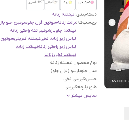
صورتی
زرد
کرم
کالباسی
دسته‌بندی
:
نیمتنه زنانه
برچسب‌ها :
برالت زنانه
سوتین قزن جلو
سوتین جلو باز
نیمتنه جلوبازشو
نیم تنه راحتی زنانه
لباس زیر زنانه نخی
نیمتنه کبریتی
سوتین ر
لباس زیر راحتی زنانه
نیمتنه زنانه
نیمتنه نخی زنانه
نوع محصول
:
نیمتنه زنانه
مدل
:
جلوبازشو (قزن جلو)
جنس
:
کبریتی نخی
طرح پارچه
:
کبریتی
کاپ
:
دارد
نمایش بیشتر
فرم دهی
:
مناسب فرم‌دهی طبیعی به سینه
میزان پوشش
:
متوسط
کاربرد
:
استفاده روزمره، زیر لباس، استایل راحتی
ویژگی ها
:
نرم، سبک، راحت، مناسب استفاده طولانی 