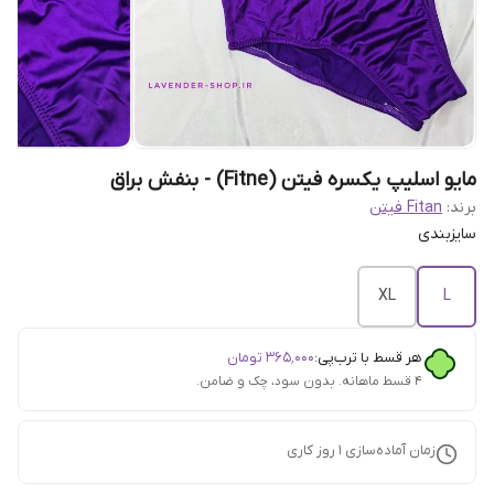
مایو اسلیپ یکسره فیتن (Fitne) - بنفش براق
برند:
Fitan فیتن
سایزبندی
XL
L
هر قسط با ترب‌پی:
۳۶۵٬۰۰۰
تومان
۴ قسط ماهانه. بدون سود، چک و ضامن.
زمان آماده‌سازی
1
روز کاری