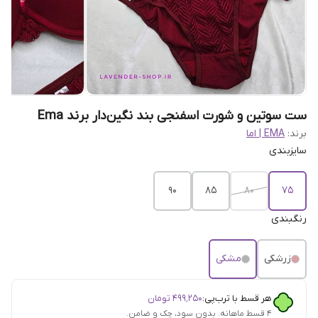
ست سوتین و شورت اسفنجی بند نگین‌دار برند Ema
برند:
EMA | اما
سایزبندی
90
85
80
75
رنگبندی
زرشکی
مشکی
هر قسط با ترب‌پی:
۴۹۹٬۲۵۰
تومان
۴ قسط ماهانه. بدون سود، چک و ضامن.