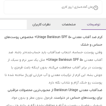
زمان آماده‌سازی
1
روز کاری
توضیحات
مشخصات
نظرات کاربران
کرم ضد آفتاب معدنی Uriage Bariésun SPF 50+ مخصوص پوست‌های
حساس و خشک
وقتی پوستت حساسه، انتخاب ضدآفتاب باید حساب‌شده‌تر باشه. ضد
آفتاب معدنی
Uriage Bariésun SPF 50+
مثل یک سپر نرم و سبک، از
پوستت در برابر آفتاب محافظت می‌کنه، بدون اینکه باعث قرمزی یا
جوش بشه. این کرم از ترکیبات معدنی و آب حرارتی اوریاژ ساخته شده تا
پوستت رو خنک، آرام و شاداب نگه داره.
ضدآفتاب معدنی
Bariésun Uriage
از محبوب‌ترین محصولات مراقبتی
برای پوست‌های حساس در دنیاست.
فرمول بدون عطر و بدون مواد
شیمیایی مضرش، پوست رو آرام و محافظت‌شده نگه می‌داره، حتی برای