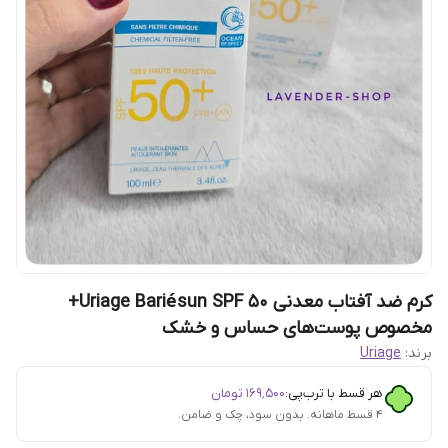
کرم ضد آفتاب معدنی Uriage Bariésun SPF 50+
مخصوص پوست‌های حساس و خشک
برند:
Uriage
هر قسط با ترب‌پی:
۱۶۹٬۵۰۰
تومان
۴ قسط ماهانه. بدون سود، چک و ضامن.