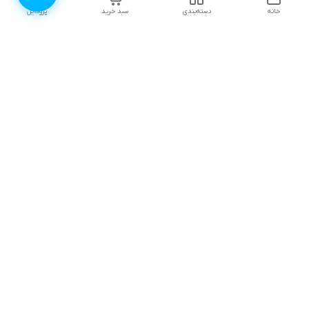
خانه
دسته‌بندی
سبد خرید
پروفایل
دسترسی سریع
۱۰ دلیل برای اینکه باید
انتخاب رنگ لباس زیر |
لباس زیرتون رو از لوندر
لوندرشاپ
شاپ بخرید
نظرات و پیشنهادات
اثرات روانی جنگ، چگونگی
مقابله و ترمیم آن
چطور سایز سوتین مناسب
خودمون رو پیدا کنیم؟
ترندهای مایو زنانه تابستان
(راهنمای ساده) /راهنمای
۱۴۰۵ | ۱۰ مدل محبوب
کاربردی از لوندرشاپ
دامن‌دار، پوشیده و ورزشی
+ راهنمای خرید
چطور لباس زیرمون رو
درست بشوریم؟ | راهنمای