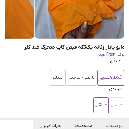
مایو پادار زنانه یک‌تکه فیتن کاپ متحرک ضد کلر
برند:
Fitan فیتن
رنگبندی
مشکی/سفید
نارنجی/ سرخابی
پلنگی
سایزبندی
XL
L
توضیحات
مشخصات
نظرات کاربران