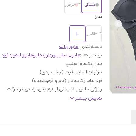
مشکی
قرمز
سایز
L
XL
دسته‌بندی
:
مایو زنانه
برچسب‌ها :
مایو_اسلیپ
ورداورد
مایو
مایوزنانه
وردآورد
مدل
:
یکسره اسلیپ
جزئیات
:
اسلیپ‌فیت (جذب بدن)
فرم لباس
:
کاپ: دار (نرم و فرم‌دهنده)
ویژگی خاص
:
پشتیبانی از فرم بدن، راحتی در حرکت
مناسب برای
:
استخر، ساحل، تفریحات آبی
نمایش بیشتر