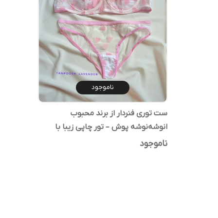
ناموجود
ست توری فنردار از برند محبوب
انوشه‌نوشه پوش – تور چاپی زیبا با
شورت اسلیپ نخ پنبه
ناموجود