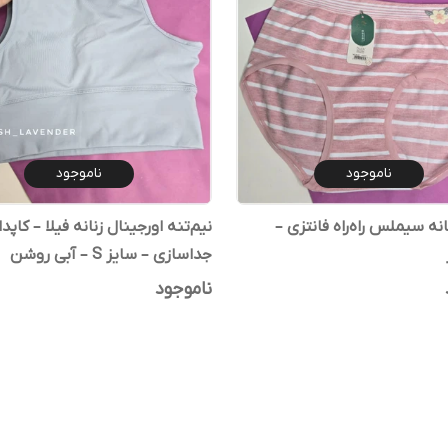
ناموجود
ناموجود
شورت زنانه سیملس راه‌راه فانتزی –
نیم‌تنه اورجینال زنانه فیلا – کاپدا
جداسازی – سایز S – آبی روشن
ناموجود