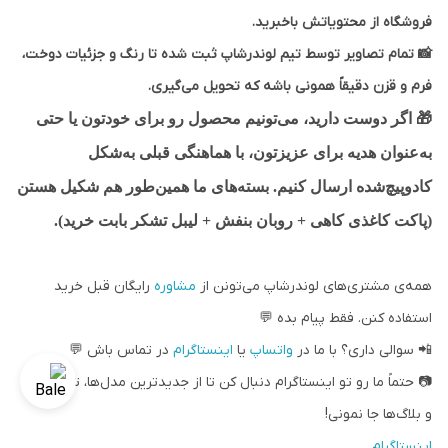
فروشگاه از محتویاتش باخبرید.
📸 تمام تصاویر توسط تیم لوندرشاپ ثبت شده تا رنگ و جزئیات دوخت،
فرم و قزن دقیقاً همونی باشه که تحویل می‌گیری.
🎁
اگر دوست دارید، می‌تونیم محصول رو برای خودتون یا حتی
به‌عنوان هدیه برای عزیزتون، با هماهنگی قبلی به‌شکل
کادوپیچ‌شده ارسال کنیم. بسته‌های ما همین‌طور هم شکیل هستن
(پاکت کاغذی کاهی + روبان بنفش + لیبل تشکر بابت خرید).
همه‌ی مشتری‌های لوندرشاپ می‌تونن از
مشاوره
رایگان قبل خرید
استفاده کنن. فقط پیام بده 💬
📲 سوالی داری؟ با ما در
واتساپ
یا
اینستاگرام
در تماس باش 💬
📷 حتماً ما رو تو اینستاگرام دنبال کن تا از جدیدترین مدل‌ها، تخفیف‌ها
و بلاگ‌ها جا نمونی!
اینستاگرام