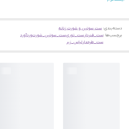
دسته‌بندی
:
ست سوتین و شورت زنانه
برچسب‌ها :
ست_فنردار
ست_توری
ست_سوتین_شورت
وردآورد
ست_طرحدار
لباس_زیر