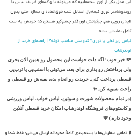
این مدل یکی از اون ست‌هاییه که می‌تونه با چاک‌های ظریف لباس یا
روبدوشامبر توری نیمه‌باز، استایل شب فوق‌العاده‌ای بسازه. حتی بدون
لایه‌ی رویی هم، جزئیاتش اون‌قدر چشم‌گیر هستن که خودش یه ست
کامل نمایشی باشه.
لباس زیر نخی یا توری؟ کدومش مناسب توئه؟ | راهنمای خرید از
لوندرشاپ
💸
خبر خوب! اگه دلت خواست این محصول رو همین الان بخری
ولی پرداختش رو بذاری برای بعد، می‌تونی با اسنپ‌پی یا ترب‌پی
قسطی پرداخت کنی. خریدت رو انجام بده، بقیه‌ش رو قسطی و
✨
راحت تسویه کن.
(در تمام محصولات شورت و سوتین، لباس خواب، لباس ورزشی
و کاستوم‌های فروشگاه لوندرشاپ امکان خرید قسطی آنلاین
وجود داره.)
💜
🔒 تمامی سفارش‌ها با بسته‌بندی کاملاً محرمانه ارسال می‌شن؛ فقط شما و