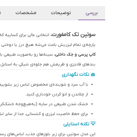
بررسی
توضیحات
مشخصات
ن
سوتین تک کامفورت،
انتخابی عالی برای کساییه که
پارچه‌ی تمام لیزریش باعث می‌شه هیچ درز یا دوختی 
کاپ پرسی و جک داخلی،
سینه‌ها رو به‌صورت طبیعی بال
بندهای فانتزی و ظریفش هم جلوه‌ی شیکی به استایل
🧺 نکات نگهداری
با آب سرد و شوینده‌ی مخصوص لباس زیر بشویید
از چلاندن و اتو کردن خودداری کنید.
خشک شدن طبیعی در سایه (به‌هیچ‌وجه خشک‌کن ی
برای حفظ خاصیت لیزری و کشسانی، جدا از سایر لبا
💡 نکته استایلی
این مدل سوتین برای زیر بلوزهای جذب، لباس‌های رسم