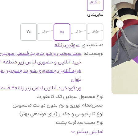
کرم
سایزبندی
۷۰
90
80
85
75
دسته‌بندی
:
سوتین زنانه
برچسب‌ها :
ست سوتین و شورت
خرید قسطی سوتین
خرید آنلاین و حضوری لباس زیر منطقه 21
خرید آنلاین و حضوری شورت و سوتین غ
تهران
وردآورد
خرید آنلاین لباس زیر زنانه
4 قسطه
نوع محصول
:
سوتین تک کامفورت
جنس
:
تمام لیزری و نرم بدون دوخت محسوس
نوع کاپ
:
پرسی و جکدار (برای فرم‌دهی بهتر)
نوع بست
:
سه‌قزنه پشت
بند
:
ثابت و ریگلاژدار
نمایش بیشتر