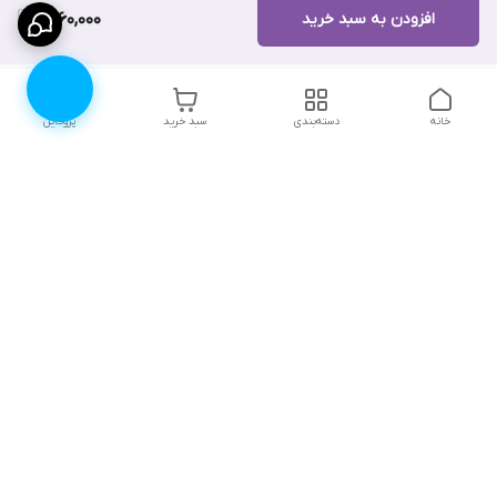
افزودن به سبد خرید
1,760,000
خانه
دسته‌بندی
سبد خرید
پروفایل
دسترسی سریع
۱۰ دلیل برای اینکه باید
انتخاب رنگ لباس زیر |
لباس زیرتون رو از لوندر
لوندرشاپ
شاپ بخرید
نظرات و پیشنهادات
اثرات روانی جنگ، چگونگی
مقابله و ترمیم آن
چطور سایز سوتین مناسب
خودمون رو پیدا کنیم؟