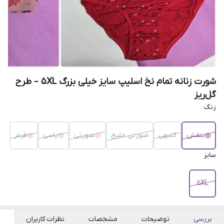
شورت زنانه تمام نخ اسلیپ سایز خیلی بزرگ ۵XL – طرح
گل‌ریز
رنگ
بنفش
گلبهی
صورتی ملیح
صورتی
یاسی
قرمز
سایز
5XL
بررسی
توضیحات
مشخصات
نظرات کاربران