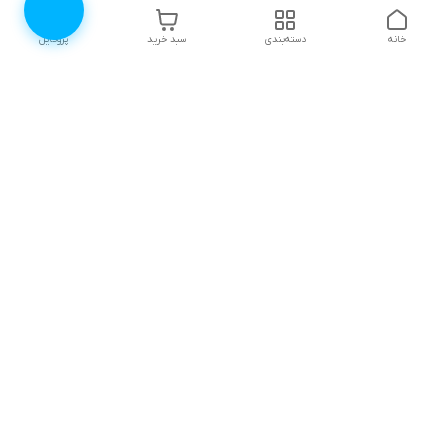
خانه
دسته‌بندی
سبد خرید
پروفایل
دسترسی سریع
۱۰ دلیل برای اینکه باید
انتخاب رنگ لباس زیر |
لباس زیرتون رو از لوندر
لوندرشاپ
شاپ بخرید
نظرات و پیشنهادات
اثرات روانی جنگ، چگونگی
مقابله و ترمیم آن
چطور سایز سوتین مناسب
خودمون رو پیدا کنیم؟
ترندهای مایو زنانه تابستان
(راهنمای ساده) /راهنمای
۱۴۰۵ | ۱۰ مدل محبوب
کاربردی از لوندرشاپ
دامن‌دار، پوشیده و ورزشی
+ راهنمای خرید
چطور لباس زیرمون رو