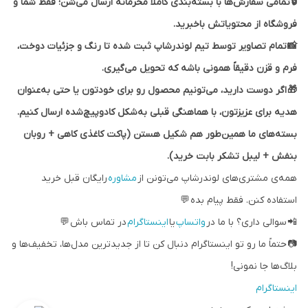
🔒 تمامی سفارش‌ها با بسته‌بندی کاملاً محرمانه ارسال می‌شن؛ فقط شما و
فروشگاه از محتویاتش باخبرید.
📸 تمام تصاویر توسط تیم لوندرشاپ ثبت شده تا رنگ و جزئیات دوخت،
فرم و قزن دقیقاً همونی باشه که تحویل می‌گیری.
🎁 اگر دوست دارید، می‌تونیم محصول رو برای خودتون یا حتی به‌عنوان
هدیه برای عزیزتون، با هماهنگی قبلی به‌شکل کادوپیچ‌شده ارسال کنیم.
بسته‌های ما همین‌طور هم شکیل هستن (پاکت کاغذی کاهی + روبان
بنفش + لیبل تشکر بابت خرید).
همه‌ی مشتری‌های لوندرشاپ می‌تونن از
مشاوره
رایگان قبل خرید
استفاده کنن. فقط پیام بده 💬
📲 سوالی داری؟ با ما در
واتساپ
یا
اینستاگرام
در تماس باش 💬
📷 حتماً ما رو تو اینستاگرام دنبال کن تا از جدیدترین مدل‌ها، تخفیف‌ها و
بلاگ‌ها جا نمونی!
اینستاگرام