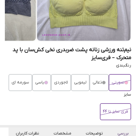
نیم‌تنه ورزشی زنانه پشت ضربدری نخی کش‌سان با پد
متحرک – فری‌سایز
رنگبندی
صورتی
ذغالی
لیمویی
لاجوردی
یاسی
سورمه ای
سایز
فری سایز تا 44
بررسی
توضیحات
مشخصات
نظرات کاربران