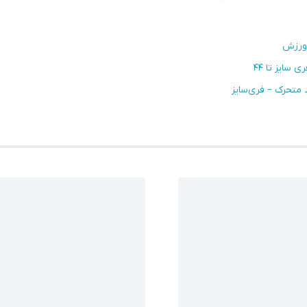
ی ورزش
 سایز تا ۴۴
متحرک – فری‌سایز