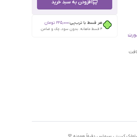
افزودن به سبد خرید
هر قسط با ترب‌پی:
۲۲۵٬۰۰۰
تومان
۴ قسط ماهانه. بدون سود، چک و ضامن.
رت
افت
شلوارک کبریتی سیملس دقیقاً همونه 💜