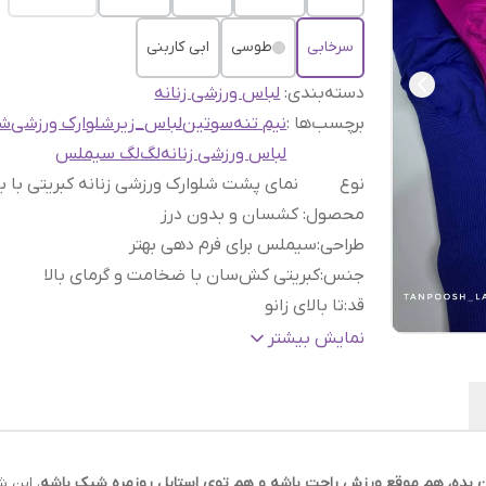
سرخابی
طوسی
ابی کاربنی
دسته‌بندی
:
لباس ورزشی زنانه
برچسب‌ها :
نیم تنه
سوتین
لباس_زیر
شلوارک ورزشی
شو
لباس ورزشی زنانه
لگ
لگ سیملس
نوع
نمای پشت شلوارک ورزشی زنانه کبریتی با ب
محصول
:
کشسان و بدون درز
طراحی
:
سیملس برای فرم دهی بهتر
جنس
:
کبریتی کش‌سان با ضخامت و گرمای بالا
قد
:
تا بالای زانو
کمر
:
گنی پهن و محکم برای فرم‌دهی شکم و کمر
نمایش بیشتر
سایز استفاده
فری سایز مناسب تا سایز ۴۴ برای
روزمره
:
استفاده روزانه
سایز استفاده
فری‌سایز مناسب تا سایز ۴۲ برای
ورزشی
:
فعالیت ورزشی
ن بده، هم موقع ورزش راحت باشه و هم توی استایل روزمره شیک باشه
، این 