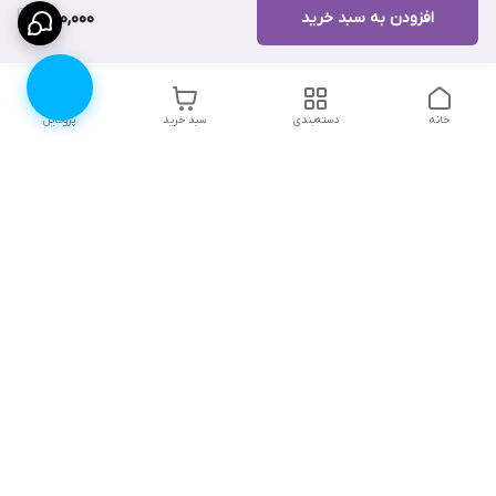
افزودن به سبد خرید
1,100,000
خانه
دسته‌بندی
سبد خرید
پروفایل
دسترسی سریع
۱۰ دلیل برای اینکه باید
انتخاب رنگ لباس زیر |
لباس زیرتون رو از لوندر
لوندرشاپ
شاپ بخرید
نظرات و پیشنهادات
اثرات روانی جنگ، چگونگی
مقابله و ترمیم آن
چطور سایز سوتین مناسب
خودمون رو پیدا کنیم؟