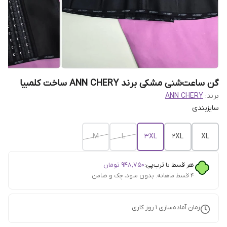
گن ساعت‌شنی مشکی برند ANN CHERY ساخت کلمبیا
برند:
ANN CHERY
سایزبندی
M
L
3XL
2XL
XL
هر قسط با ترب‌پی:
۹۴۸٬۷۵۰
تومان
۴ قسط ماهانه. بدون سود، چک و ضامن.
زمان آماده‌سازی
1
روز کاری