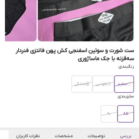
ست شورت و سوتین اسفنجی کش پهن فانتزی فنردار
سه‌قزنه با جک ماساژوری
رنگبندی
سفید
طوسی
مشکی
سایزبندی
90
85
بررسی
توضیحات
مشخصات
نظرات کاربران