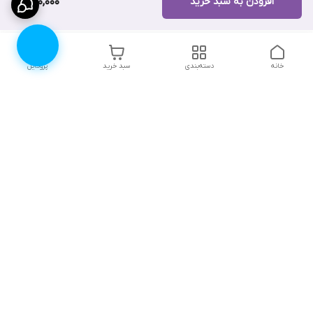
افزودن به سبد خرید
420,000
خانه
دسته‌بندی
سبد خرید
پروفایل
دسترسی سریع
۱۰ دلیل برای اینکه باید
انتخاب رنگ لباس زیر |
لباس زیرتون رو از لوندر
لوندرشاپ
شاپ بخرید
نظرات و پیشنهادات
اثرات روانی جنگ، چگونگی
مقابله و ترمیم آن
چطور سایز سوتین مناسب
خودمون رو پیدا کنیم؟
ترندهای مایو زنانه تابستان
(راهنمای ساده) /راهنمای