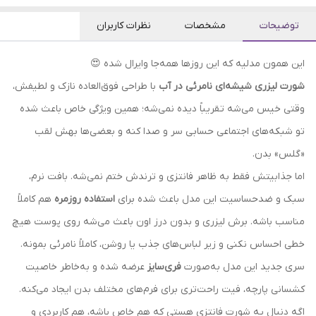
توضیحات
مشخصات
نظرات کاربران
این همون مدلیه که این روزها همه‌جا وایرال شده 😍
شورت لیزری شیشه‌ای نامرئی در آب
با طراحی فوق‌العاده نازک و لطیفش،
وقتی خیس می‌شه تقریباً دیده نمی‌شه؛ همین ویژگی خاص باعث شده
تو شبکه‌های اجتماعی حسابی سر و صدا کنه و بعضی‌ها بهش لقب
«گلس» بدن.
اما جذابیتش فقط به ظاهر فانتزی و ترندش ختم نمی‌شه. بافت نرم،
سبک و ضدحساسیت این مدل باعث شده برای
استفاده روزمره
هم کاملاً
مناسب باشه. برش لیزری و بدون درز اون باعث می‌شه روی پوست هیچ
خطی احساس نکنی و زیر لباس‌های جذب یا روشن، کاملاً نامرئی بمونه.
سری جدید این مدل به‌صورت
فری‌سایز
عرضه شده و به‌خاطر خاصیت
کشسانی پارچه، فیت راحت‌تری برای فرم‌های مختلف بدن ایجاد می‌کنه.
اگه دنبال یه شورت فانتزی هستی که هم خاص باشه، هم کاربردی و