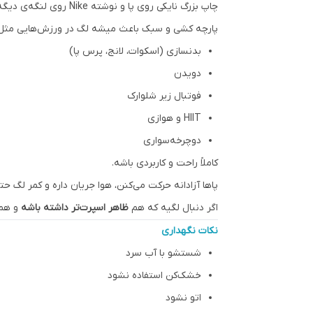
چاپ بزرگ نایکی روی پا و نوشته Nike روی لنگه‌ی دیگه، ظاهر این لگ رو حرفه‌ای‌تر و مدرن‌تر کرده، بدون اینکه شلوغ یا زننده باشه.
پارچه کشی و سبک باعث میشه لگ در ورزش‌هایی مثل
بدنسازی (اسکوات، لانج، پرس پا)
دویدن
فوتبال زیر شلوارک
HIIT و هوازی
دوچرخه‌سواری
کاملاً راحت و کاربردی باشه.
پاها آزادانه حرکت می‌کنن، هوا جریان داره و کمر لگ 
اگر دنبال لگیه که هم
ظاهر اسپرت‌تر داشته باشه
و هم 
نکات نگهداری
شستشو با آب سرد
خشک‌کن استفاده نشود
اتو نشود