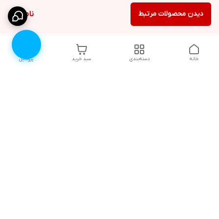
دیدن محصولات مرتبط
ناموجود
خانه
دسته‌بندی
سبد خرید
پروفایل
دسترسی سریع
۱۰ دلیل برای اینکه باید
انتخاب رنگ لباس زیر |
لباس زیرتون رو از لوندر
لوندرشاپ
شاپ بخرید
نظرات و پیشنهادات
اثرات روانی جنگ، چگونگی
مقابله و ترمیم آن
چطور سایز سوتین مناسب