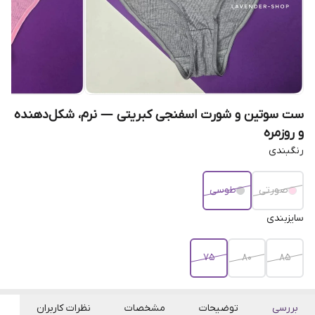
ست سوتین و شورت اسفنجی کبریتی — نرم، شکل‌دهنده
و روزمره
رنگبندی
صورتی
طوسی
سایزبندی
75
80
85
بررسی
توضیحات
مشخصات
نظرات کاربران