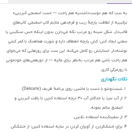
یه ست که هم دوست‌داشتنیه هم راحت — «ست اسفنجی کبریتی»
ترکیبیه از لطافت پارچهٔ ریب و فرم‌دهی ملایم کاپ اسفنجی. کاپ‌های
قالب‌دار، شکل سینه رو مرتب نگه می‌دارن بدون اینکه حس سنگینی یا
سفتی ایجاد کنن؛ کش پارچه انعطاف داره و شورت هماهنگ با کمر کشیِ
نوشته‌دار، استایلش رو کامل می‌کنه. این ست برای روزهایی که می‌خوای
هم راحت باشی هم مرتب به‌نظر بیای عالیه — از دورهمی‌های خودمونی
تا روزمرگیِ کاری.
نکات نگهداری
شست‌وشو با دست یا ماشین روی برنامهٔ ظریف (Delicate).
از آب سرد یا حداکثر آب ۳۰ درجه استفاده کنین تا بافت کبریتی و
اسفنج سالم بمونه.
از سفیدکننده استفاده نکنین.
برای خشک‌کردن، از آویزان کردن در سایه استفاده کنین؛ از خشک‌کن