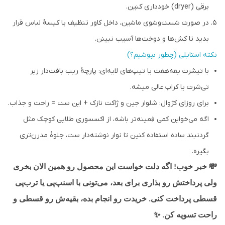
برقی (dryer) خودداری کنین.
در صورت شست‌وشوی ماشین، داخل کاور تنظیف یا کیسهٔ لباس قرار
بدید تا کش‌ها و دوخت‌ها آسیب نبینن.
نکته استایلی (چطور بپوشیم؟)
با تیشرت یقه‌هفت یا تیپ‌های لایه‌ای: پارچهٔ ریب بافت‌دار زیر
تی‌شرت یا کراپ عالی میشه.
برای روزای کژوال: شلوار جین و ژاکت نازک + این ست = راحت و جذاب.
اگه می‌خواین کمی فِمینه‌تر باشه، از اکسسوری طلایی کوچک مثل
گردنبند ساده استفاده کنین تا نوار نوشته‌دار ست، جلوهٔ مدرن‌تری
بگیره.
💸
خبر خوب! اگه دلت خواست این محصول رو همین الان بخری
ولی پرداختش رو بذاری برای بعد، می‌تونی با اسنپ‌پی یا ترب‌پی
قسطی پرداخت کنی. خریدت رو انجام بده، بقیه‌ش رو قسطی و
✨
راحت تسویه کن.