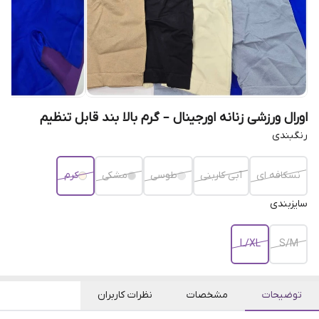
اورال ورزشی زنانه اورجینال – گرم بالا بند قابل تنظیم
رنگبندی
نسکافه ای
آبی کاربنی
طوسی
مشکی
کرم
سایزبندی
L/XL
S/M
توضیحات
مشخصات
نظرات کاربران