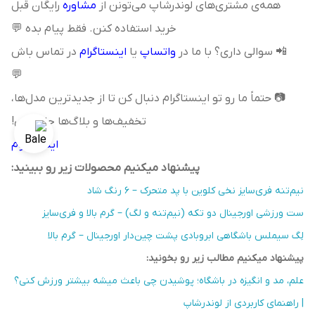
همه‌ی مشتری‌های لوندرشاپ می‌تونن از
مشاوره
رایگان قبل
خرید استفاده کنن. فقط پیام بده 💬
📲 سوالی داری؟ با ما در
واتساپ
یا
اینستاگرام
در تماس باش
💬
📷 حتماً ما رو تو اینستاگرام دنبال کن تا از جدیدترین مدل‌ها،
تخفیف‌ها و بلاگ‌ها جا نمونی!
اینستاگرام
پیشنهاد میکنیم محصولات زیر رو ببینید:
نیم‌تنه فری‌سایز نخی کلوین با پد متحرک – ۶ رنگ شاد
ست ورزشی اورجینال دو تکه (نیم‌تنه و لگ) – گرم بالا و فری‌سایز
لِگ سیملس باشگاهی ابروبادی پشت چین‌دار اورجینال – گرم بالا
پیشنهاد میکنیم مطالب زیر رو بخونید:
علم، مد و انگیزه در باشگاه؛ پوشیدن چی باعث میشه بیشتر ورزش کنی؟
| راهنمای کاربردی از لوندرشاپ