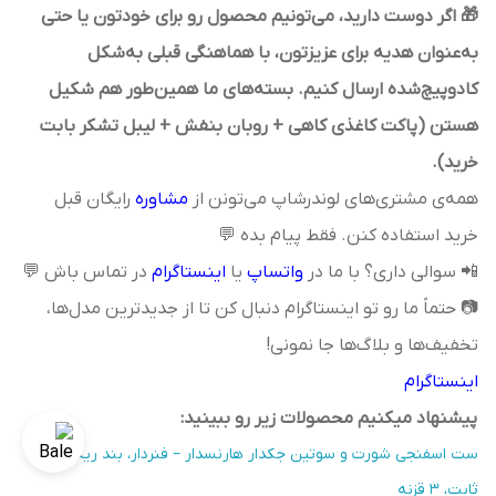
🎁 اگر دوست دارید، می‌تونیم محصول رو برای خودتون یا حتی
به‌عنوان هدیه برای عزیزتون، با هماهنگی قبلی به‌شکل
کادوپیچ‌شده ارسال کنیم. بسته‌های ما همین‌طور هم شکیل
هستن (پاکت کاغذی کاهی + روبان بنفش + لیبل تشکر بابت
خرید).
همه‌ی مشتری‌های لوندرشاپ می‌تونن از
مشاوره
رایگان قبل
خرید استفاده کنن. فقط پیام بده 💬
📲 سوالی داری؟ با ما در
واتساپ
یا
اینستاگرام
در تماس باش 💬
📷 حتماً ما رو تو اینستاگرام دنبال کن تا از جدیدترین مدل‌ها،
تخفیف‌ها و بلاگ‌ها جا نمونی!
اینستاگرام
پیشنهاد میکنیم محصولات زیر رو ببینید:
ست اسفنجی شورت و سوتین جکدار هارنسدار – فنردار، بند ریگلاژی
ثابت، ۳ قزنه