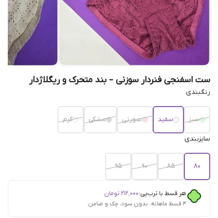
ست اسفنجی فنردار سوزنی – بند متحرک و ریگلاژدار
رنگبندی
سبز
سفید
صورتی
مشکی
کرم
سایزبندی
95
90
85
80
هر قسط با ترب‌پی:
۲۱۲٬۰۰۰
تومان
۴ قسط ماهانه. بدون سود، چک و ضامن.