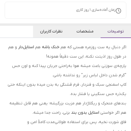
زمان آماده‌سازی
1
روز کاری
توضیحات
مشخصات
نظرات کاربران
اگر دنبال یه ست روزمره هستی که هم
خنک باشه
هم
استایل‌دار
و هم
در طول روز اذیتت نکنه، این ست دقیقاً همونه!
پارچه‌ی سوزنی باعث میشه هوا به‌راحتی جریان پیدا کنه و اون حس
"گرم شدن داخل لباس زیر" رو نداشته باشی.
کاپ اسفنجی سبک و فنردار، فرم قشنگی به بدن میده بدون اینکه حتی
یک‌ذره حس سنگینی یا فشار بده.
بندهای متحرک و ریگلاژدار هم مزیت بزرگیشه؛ یعنی هم قابل تنظیمه
هم اگر خواستی
استایل بدون بند
بزنی، راحت جدا میشه.
فاق شورت نخیه، پس برای استفاده طولانی‌مدت کاملاً امن و