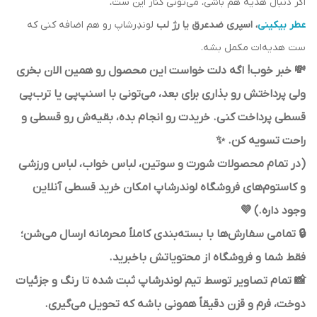
اگر دنبال هدیه هم باشی، می‌تونی کنار این ست،
عطر بیکینی
، اسپری ضدعرق یا رژ لب
لوندِرشاپ رو هم اضافه کنی که
ست هدیه‌ات مکمل بشه.
💸 خبر خوب! اگه دلت خواست این محصول رو همین الان بخری
ولی پرداختش رو بذاری برای بعد، می‌تونی با اسنپ‌پی یا ترب‌پی
قسطی پرداخت کنی. خریدت رو انجام بده، بقیه‌ش رو قسطی و
راحت تسویه کن. ✨
(در تمام محصولات شورت و سوتین، لباس خواب، لباس ورزشی
و کاستوم‌های فروشگاه لوندرشاپ امکان خرید قسطی آنلاین
وجود داره.) 💜
🔒 تمامی سفارش‌ها با بسته‌بندی کاملاً محرمانه ارسال می‌شن؛
فقط شما و فروشگاه از محتویاتش باخبرید.
📸 تمام تصاویر توسط تیم لوندرشاپ ثبت شده تا رنگ و جزئیات
دوخت، فرم و قزن دقیقاً همونی باشه که تحویل می‌گیری.