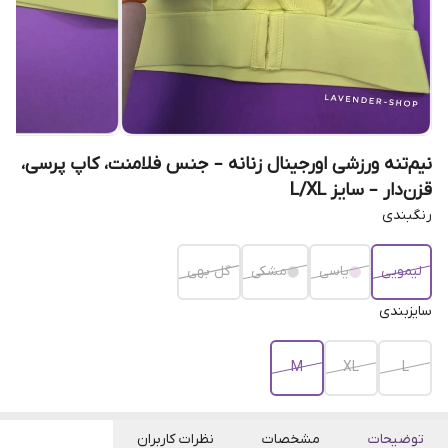
نیم‌تنه ورزشی اورجینال زنانه – جنس فلامنت، کاپ پرسی،
قزن‌دار – سایز L/XL
رنگبندی
لیمویی
یاسی
مشکی
گل بهی
سایزبندی
M
XL
L
توضیحات
مشخصات
نظرات کاربران