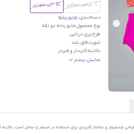
L :‌ نارنجی سرخابی
XL : آبی صورتی
دسته‌بندی
:
مایو زنانه
نوع محصول
:
مایو زنانه دو تکه
طرح
:
پری دریایی
شورت
:
فاق بلند
بالاتنه
:
کاپ‌دار و فنردار
بند سرشانه
:
قابل تنظیم
نمایش بیشتر
مناسب برای
:
استخر و ساحل
طراحی چشم‌نواز و ساختار کاربردی برای استفاده در استخر و ساحل است. بالاتنه 