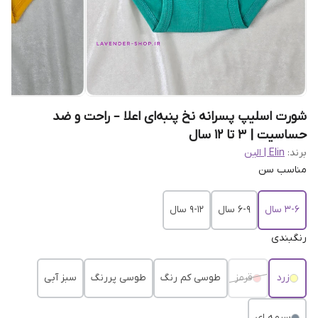
شورت اسلیپ پسرانه نخ پنبه‌ای اعلا – راحت و ضد
حساسیت | 3 تا 12 سال
برند:
Elin | الین
مناسب سن
3-6 سال
6-9 سال
9-12 سال
رنگبندی
زرد
قرمز
طوسی کم رنگ
طوسی پررنگ
سبز آبی
سرمه ای