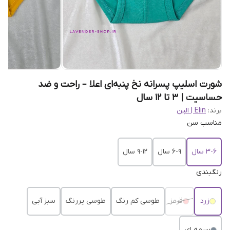
شورت اسلیپ پسرانه نخ پنبه‌ای اعلا – راحت و ضد
حساسیت | 3 تا 12 سال
برند:
Elin | الین
مناسب سن
3-6 سال
6-9 سال
9-12 سال
رنگبندی
زرد
قرمز
طوسی کم رنگ
طوسی پررنگ
سبز آبی
سرمه ای