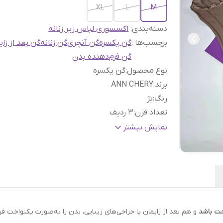
XL
L
M
دسته‌بندی
:
اکسسوری لباس زیر زنانه
برچسب‌ها :
گن یکسره
گن آنچری
گن زنانه
گن بعد از زای
گن فرم‌دهنده بدن
نوع محصول
:
گن یکسره
برند
:
ANN CHERY
رنگ
:
بژ
تعداد قزن
:
۳ ردیف
بند
:
قابل تنظیم و جداشونده
نمایش بیشتر
فاق
:
باز
حت باشد