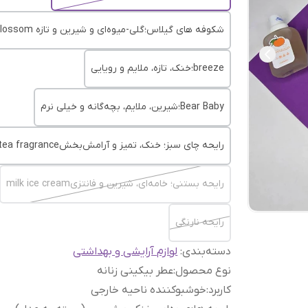
شکوفه های گیلاس؛گلی-میوه‌ای و شیرین و تازه cherry blossom
breeze؛خنک، تازه، ملایم و رویایی
Bear Baby؛شیرین، ملایم، بچه‌گانه و خیلی نرم
رایحه چای سبز؛ خنک، تمیز و آرامش‌بخشgenting tea fragrance
رایحه بستنی؛ خامه‌ای، شیرین و فانتزیmilk ice cream
رایحه نارنگی
دسته‌بندی
:
لوازم آرایشی و بهداشتی
نوع محصول
:
عطر بیکینی زنانه
کاربرد
:
خوشبوکننده ناحیه خارجی