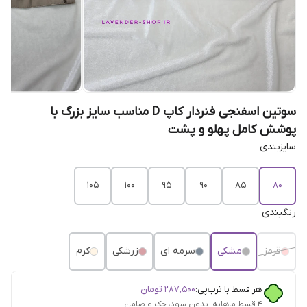
سوتین اسفنجی فنردار کاپ D مناسب سایز بزرگ با
پوشش کامل پهلو و پشت
سایزبندی
۱۰۵
۱۰۰
۹۵
9۰
۸۵
۸۰
رنگبندی
قرمز
مشکی
سرمه ای
زرشکی
کرم
هر قسط با ترب‌پی:
۲۸۷٬۵۰۰
تومان
۴ قسط ماهانه. بدون سود، چک و ضامن.