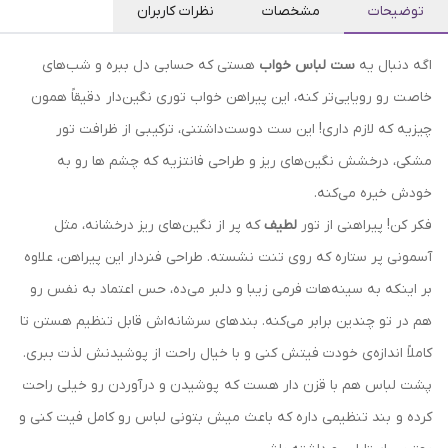
توضیحات
مشخصات
نظرات کاربران
اگه دنبال یه
ست لباس خواب
هستی که حسابی دل ببره و شب‌های
خاصت رو رویایی‌تر کنه، این پیراهن خواب توری نگین‌دار دقیقاً همون
چیزیه که لازم داری! این ست دوست‌داشتنی، ترکیبی از ظرافت تور
مشکی، درخشش نگین‌های ریز و طراحی فانتزیه که چشم ها رو به
خودش خیره می‌کنه.
فکر کن! پیراهنی از تور
لطیف
که پر از نگین‌های ریز درخشانه، مثل
آسمونی پر ستاره که روی تنت نشسته. طراحی فنردار این پیراهن، علاوه
بر اینکه به سینه‌هات فرمی زیبا و دلبر می‌ده، حس اعتماد به نفس رو
هم در تو چندین برابر می‌کنه. بندهای سرشانه‌اش قابل تنظیم هستن تا
کاملاً اندازه‌ی خودت فیتش کنی و با خیال راحت از پوشیدنش لذت ببری.
پشت لباس هم با قزن‌ دار هست که پوشیدن و درآوردن رو خیلی راحت
کرده و بند تنظیمی داره که باعث میش بتونی لباس رو کامل فیت کنی و