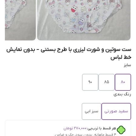
ست سوتین و شورت لیزری با طرح بستنی – بدون نمایش
خط لباس
سایز
۹۰
۸۵
۸۰
رنگ بندی
سفید صورتی
سبز ابی
هر قسط با ترب‌پی:
۲۷۰٬۰۰۰
تومان
۴ قسط ماهانه. بدون سود، چک و ضامن.