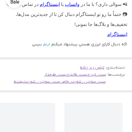
📲
سوالی داری؟ با ما در
واتساپ
یا
اینستاگرام
در تماس باش
💬
📷
حتماً ما رو تو اینستاگرام دنبال کن تا از جدیدترین مدل‌ها،
تخفیف‌ها و بلاگ‌ها جا نمونی!
اینستاگرام
اگه دنبال کارای لیزری هستی پیشنهاد میکنم
اینم
ببینی
دسته‌بندی
:
لباس زیر زنانه
برچسب‌ها :
ست_لیزری
ست_فانتزی
ست_طرحدار
ست_سوتین_شورت_خاص
ست_سوتین_شورت
نیمتنه