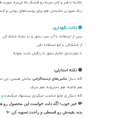
بالا‌تنه با فنر و کاپ سینه رو قشنگ بالا می‌بره، شورت
رنگ صورتی ملایمش هم برای پوست‌های روشن و گندمی
🟣 نکات نگهداری:
پس از استفاده، با آب سرد بشور و در سایه خشک کن
از خشک‌کن یا اتو استفاده نکن
با شوینده‌ی ملایم بشور تا رنگش ثابت بمونه
🟣 نکته استایلی:
اگه دنبال
عکس‌های اینستاگرامی
ساحلی هستی، این مایو
هم خاصه، هم دخترونه، هم شیک.
اگه دنبال ی مایو مناسب میگردی پیشنهاد میکنم
مایو 
💸
خبر خوب! اگه دلت خواست این محصول رو همین 
✨
بده، بقیه‌ش رو قسطی و راحت تسویه کن.