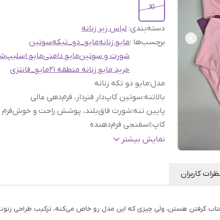
Xl
دسته‌بندی
:
لباس زیر زنانه
برچسب‌ها :
مایو زنانه
مایو_دو_تیکه
سوتین
شورت و سوتین
مایو دامنی
مایو اسلیپ
شو
خرید مایو زنانه منطقه 21
مایو_فانتزی
مدل
:
مایو دو تکه زنانه
بالاتنه
:
سوتین کاپ‌دار فنردار، فرم‌دهی عالی
پایین تنه
:
شورت فاق‌بلند، پوشش راحت و خوش‌فرم
کاپ
:
اسفنجی فرم‌دهنده
فنر
:
دارد (برای ساپورت بهتر سینه)
نمایش بیشتر
مناسب برای
:
استخر، آب‌درمانی، ساحل، و آفتاب‌گرفتن
رنگ
:
صورتی
ظرات کاربران
اب گرفتن هستن، ولی چیزی که این مدل رو خاص می‌کنه، ترکیب طراحی زنونه