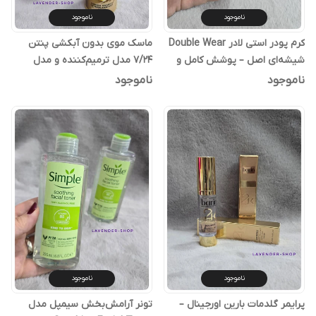
ناموجود
ناموجود
کرم پودر استی لادر Double Wear
ماسک موی بدون آبکشی پنتن
شیشه‌ای اصل – پوشش کامل و
7/24 مدل ترمیم‌کننده و مدل
ماندگاری بالا
فرکننده – Pantene Pro-V
ناموجود
ناموجود
Leave-In Cream
ناموجود
ناموجود
پرایمر گلدمات بارین اورجینال –
تونر آرامش‌بخش سیمپل مدل