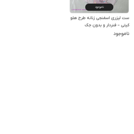
ناموجود
ست لیزری اسفنجی زنانه طرح هلو
کیتی – فنردار و بدون جک
ناموجود